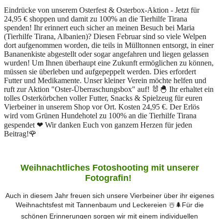
Eindrücke von unserem Osterfest & Osterbox-Aktion - Jetzt für
24,95 € shoppen und damit zu 100% an die Tierhilfe Tirana
spenden! Ihr erinnert euch sicher an meinen Besuch bei Maria
(Tierhilfe Tirana, Albanien)? Diesen Februar sind so viele Welpen
dort aufgenommen worden, die teils in Mülltonnen entsorgt, in einer
Bananenkiste abgestellt oder sogar angefahren und liegen gelassen
wurden!
Um Ihnen überhaupt eine Zukunft ermöglichen zu können,
müssen sie überleben und aufgepeppelt werden. Dies erfordert
Futter und Medikamente. Unser kleiner Verein möchte helfen und
ruft zur Aktion "Oster-Überraschungsbox" auf! 🐰🐣 Ihr erhaltet ein
tolles Osterkörbchen voller Futter, Snacks & Spielzeug für euren
Vierbeiner in unserem Shop vor Ort. Kosten 24,95 €.
Der Erlös
wird vom Grünen Hundehotel zu 100% an die Tierhilfe Tirana
gespendet ❤ Wir danken Euch von ganzem Herzen für jeden
Beitrag!🌹
Weihnachtliches Fotoshooting mit unserer
Fotografin!
Auch in diesem Jahr freuen sich unsere Vierbeiner über ihr eigenes
Weihnachtsfest mit Tannenbaum und Leckereien ☃️🌲Für die
schönen Erinnerungen sorgen wir mit einem individuellen