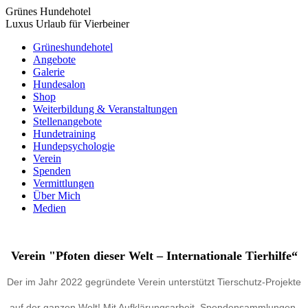
Grünes Hundehotel
Luxus Urlaub für Vierbeiner
Grüneshundehotel
Angebote
Galerie
Hundesalon
Shop
Weiterbildung & Veranstaltungen
Stellenangebote
Hundetraining
Hundepsychologie
Verein
Spenden
Vermittlungen
Über Mich
Medien
Verein "Pfoten dieser Welt – Internationale Tierhilfe“
Der im Jahr 2022 gegründete Verein unterstützt Tierschutz-Projekte
auf der ganzen Welt! Mit Aufklärungsarbeit, Spendensammlungen,